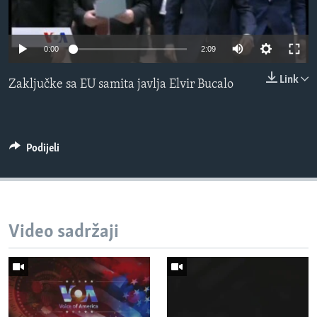
MAGAZIN
O GLASU AMERIKE
0:00
2:09
Learning English
Link
Zaključke sa EU samita javlja Elvir Bucalo
PRATITE NAS
Podijeli
Jezici
Video sadržaji