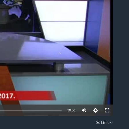
able
30:00
Link
EMBED