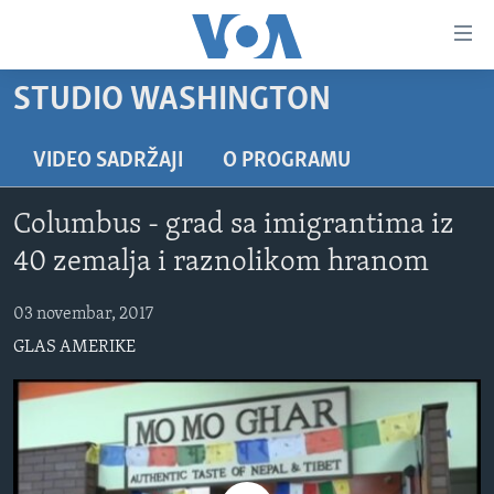
Linkovi
Pređi
na
STUDIO WASHINGTON
glavni
TV PROGRAM
sadržaj
VIDEO
Pređi
VIDEO SADRŽAJI
O PROGRAMU
na
FOTOGRAFIJE DANA
glavnu
Columbus - grad sa imigrantima iz
VIJESTI
navigaciju
40 zemalja i raznolikom hranom
Idi
NAUKA I TEHNOLOGIJA
SJEDINJENE AMERIČKE DRŽAVE
na
03 novembar, 2017
SPECIJALNI PROJEKTI
BOSNA I HERCEGOVINA
pretragu
GLAS AMERIKE
KORUPCIJA
SVIJET
SLOBODA MEDIJA
ŽENSKA STRANA
IZBJEGLIČKA STRANA