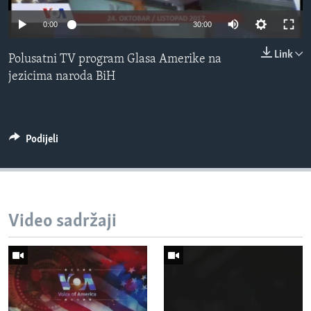
MAGAZIN
0:00
30:00
O GLASU AMERIKE
Link
Polusatni TV program Glasa Amerike na
Learning English
jezicima naroda BiH
PRATITE NAS
Podijeli
Jezici
Video sadržaji