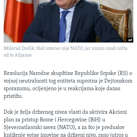
MAGAZIN
O GLASU AMERIKE
Learning English
Milorad Dodik: Naš interes nije NATO, jer nismo imali ništa
PRATITE NAS
od te Alijanse
Rezolucija Narodne skupštine Republike Srpske (RS) o
Jezici
vojnoj neutralnosti tog entiteta suprotna je Dejtonskom
sporazumu, ocijenjeno je u reakcijama koje danas
pristižu.
Dok je želja državnog nivoa vlasti da aktivira Akcioni
plan za pristup Bosne i Hercegovine (BiH) u
Sjeveroatlantski savez (NATO), a za što je preduslov
knjiženje vojne imovine na državni nivo, rano jutros u