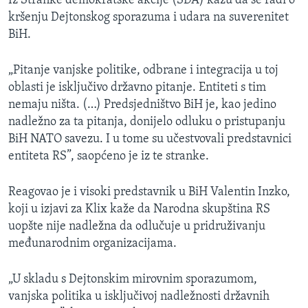
Iz Stranke demokratske akcije (SDA) kažu da se radi o
kršenju Dejtonskog sporazuma i udara na suverenitet
BiH.
„Pitanje vanjske politike, odbrane i integracija u toj
oblasti je isključivo državno pitanje. Entiteti s tim
nemaju ništa. (…) Predsjedništvo BiH je, kao jedino
nadležno za ta pitanja, donijelo odluku o pristupanju
BiH NATO savezu. I u tome su učestvovali predstavnici
entiteta RS”, saopćeno je iz te stranke.
Reagovao je i visoki predstavnik u BiH Valentin Inzko,
koji u izjavi za Klix kaže da Narodna skupština RS
uopšte nije nadležna da odlučuje u pridruživanju
međunarodnim organizacijama.
„U skladu s Dejtonskim mirovnim sporazumom,
vanjska politika u isključivoj nadležnosti državnih