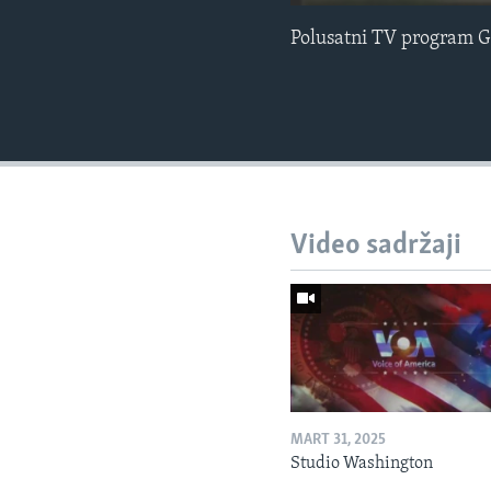
Polusatni TV program G
Video sadržaji
MART 31, 2025
Studio Washington