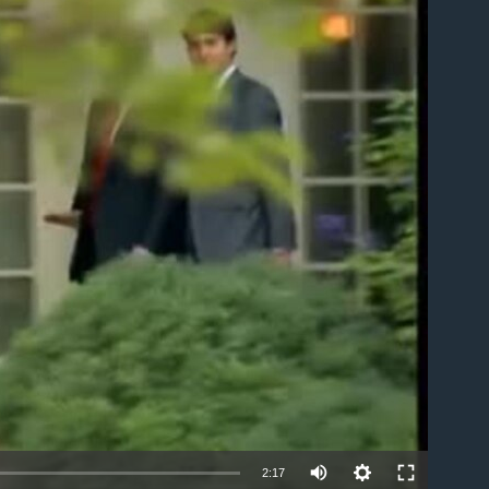
able
2:17