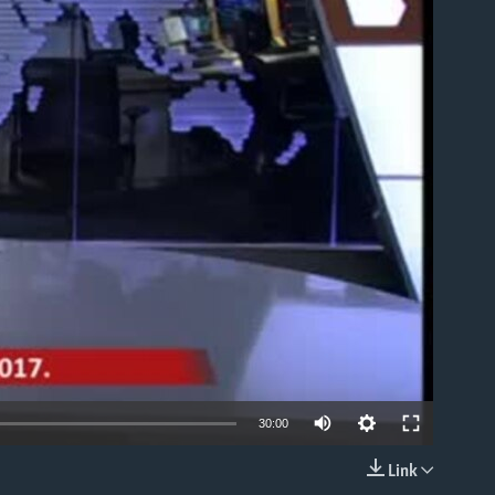
able
30:00
Link
EMBED