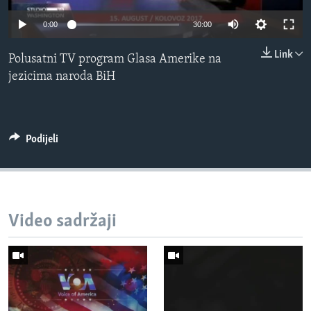
MAGAZIN
0:00
30:00
O GLASU AMERIKE
Link
Polusatni TV program Glasa Amerike na
Learning English
jezicima naroda BiH
PRATITE NAS
Podijeli
Jezici
Video sadržaji