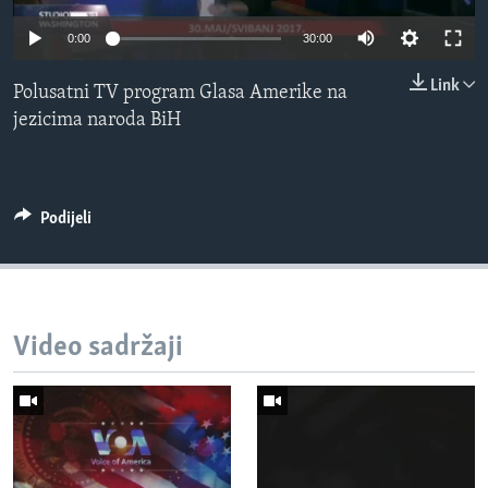
MAGAZIN
0:00
30:00
O GLASU AMERIKE
Link
Polusatni TV program Glasa Amerike na
Learning English
jezicima naroda BiH
PRATITE NAS
Podijeli
Jezici
Video sadržaji