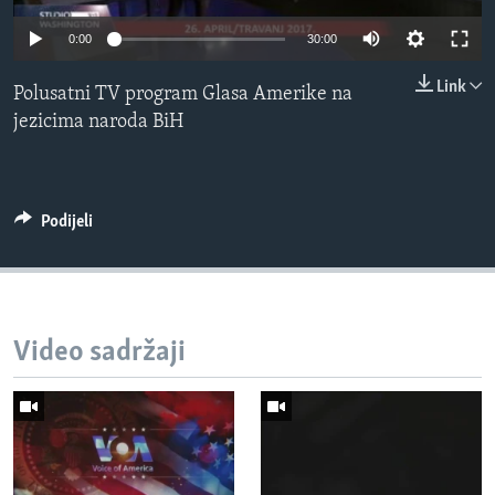
MAGAZIN
0:00
30:00
O GLASU AMERIKE
Link
Polusatni TV program Glasa Amerike na
Learning English
jezicima naroda BiH
PRATITE NAS
Podijeli
Jezici
Video sadržaji