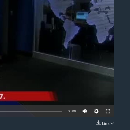
able
30:00
Link
EMBED