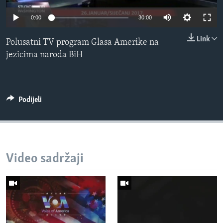
MAGAZIN
0:00
30:00
O GLASU AMERIKE
Link
Polusatni TV program Glasa Amerike na
Learning English
jezicima naroda BiH
PRATITE NAS
Podijeli
Jezici
Video sadržaji