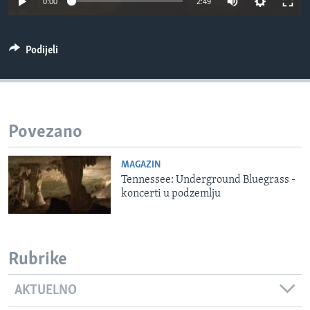
0:00
2:49
MAGAZIN
O GLASU AMERIKE
Podijeli
Learning English
PRATITE NAS
Povezano
MAGAZIN
Jezici
Tennessee: Underground Bluegrass -
koncerti u podzemlju
Rubrike
AKTUELNO