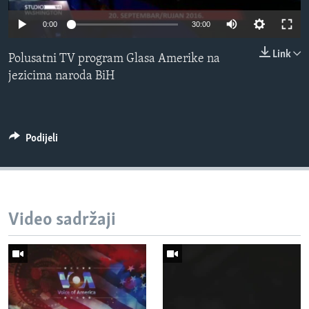
MAGAZIN
0:00
30:00
O GLASU AMERIKE
Link
Polusatni TV program Glasa Amerike na
Learning English
jezicima naroda BiH
PRATITE NAS
Podijeli
Jezici
Video sadržaji