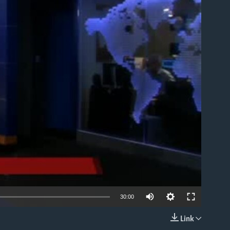
able
30:00
Link
EMBED