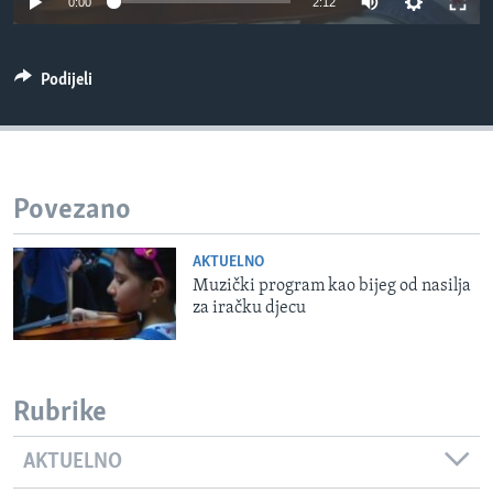
0:00
2:12
MAGAZIN
O GLASU AMERIKE
Podijeli
Learning English
PRATITE NAS
Povezano
AKTUELNO
Jezici
Muzički program kao bijeg od nasilja
za iračku djecu
Rubrike
AKTUELNO