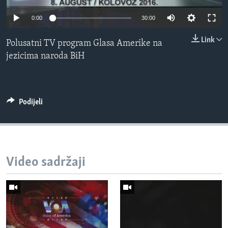
MAGAZIN
0:00
30:00
O GLASU AMERIKE
Link
Polusatni TV program Glasa Amerike na
Learning English
jezicima naroda BiH
PRATITE NAS
Podijeli
Jezici
Video sadržaji