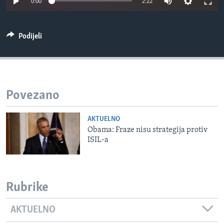
0:00
2:22
MAGAZIN
O GLASU AMERIKE
Podijeli
Learning English
PRATITE NAS
Povezano
AKTUELNO
Jezici
Obama: Fraze nisu strategija protiv
ISIL-a
Rubrike
AKTUELNO