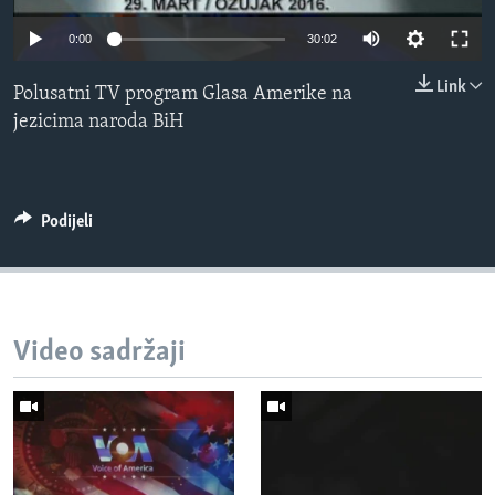
MAGAZIN
0:00
30:02
O GLASU AMERIKE
Link
Polusatni TV program Glasa Amerike na
Learning English
jezicima naroda BiH
PRATITE NAS
Podijeli
Jezici
Video sadržaji