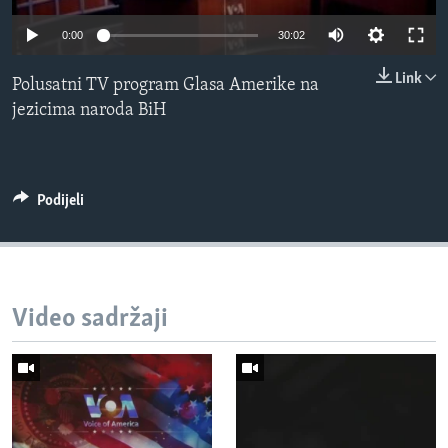
MAGAZIN
0:00
30:02
O GLASU AMERIKE
Link
Polusatni TV program Glasa Amerike na
Learning English
jezicima naroda BiH
PRATITE NAS
Podijeli
Jezici
Video sadržaji