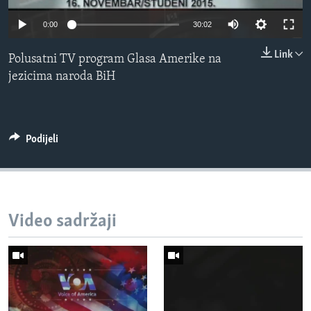
MAGAZIN
0:00
30:02
O GLASU AMERIKE
Link
Polusatni TV program Glasa Amerike na
Learning English
jezicima naroda BiH
PRATITE NAS
Podijeli
Jezici
Video sadržaji