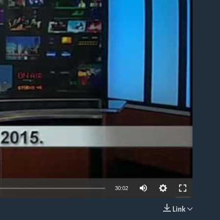
able
30:02
Link
EMBED