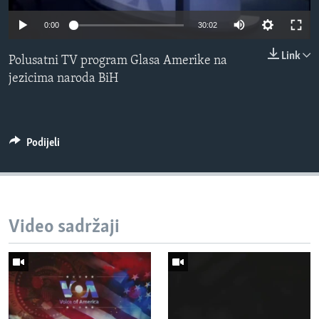
MAGAZIN
0:00
30:02
O GLASU AMERIKE
Link
Polusatni TV program Glasa Amerike na
Learning English
jezicima naroda BiH
PRATITE NAS
Podijeli
Jezici
Video sadržaji