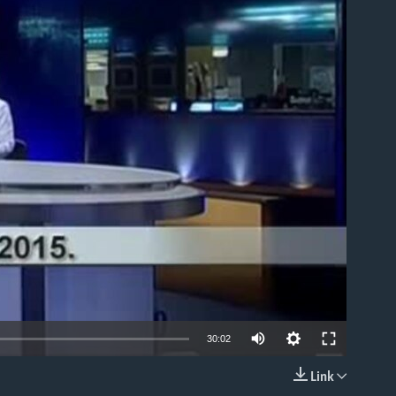
able
30:02
Link
EMBED