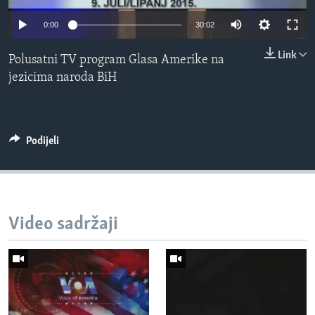
MAGAZIN
0:00
30:02
O GLASU AMERIKE
Link
Polusatni TV program Glasa Amerike na
Learning English
jezicima naroda BiH
PRATITE NAS
Podijeli
Jezici
Video sadržaji