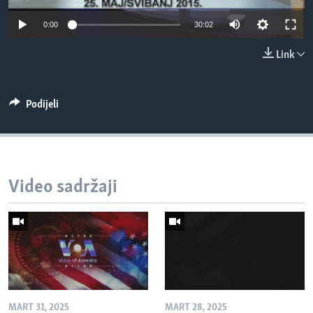
MAGAZIN
0:00
30:02
O GLASU AMERIKE
Link
Learning English
Podijeli
PRATITE NAS
Jezici
Video sadržaji
MART 31, 2025
MART 28, 2025