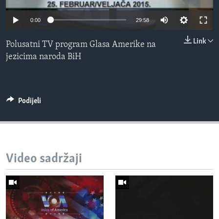
MAGAZIN
0:00
29:58
O GLASU AMERIKE
Link
Polusatni TV program Glasa Amerike na
Learning English
jezicima naroda BiH
PRATITE NAS
Podijeli
Jezici
Video sadržaji