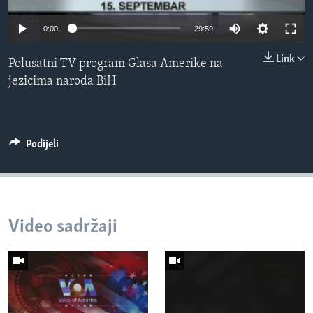
MAGAZIN
0:00
29:59
O GLASU AMERIKE
Link
Polusatni TV program Glasa Amerike na
Learning English
jezicima naroda BiH
PRATITE NAS
Podijeli
Jezici
Video sadržaji