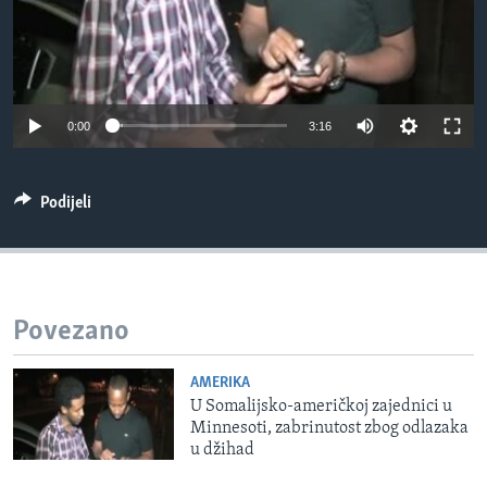
MAGAZIN
O GLASU AMERIKE
Learning English
0:00
3:16
PRATITE NAS
Podijeli
Jezici
Povezano
AMERIKA
U Somalijsko-američkoj zajednici u
Minnesoti, zabrinutost zbog odlazaka
u džihad