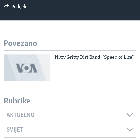
MAGAZIN
Podijeli
O GLASU AMERIKE
Learning English
Povezano
PRATITE NAS
Nitty Gritty Dirt Band, "Speed of Life"
Jezici
Rubrike
AKTUELNO
SVIJET