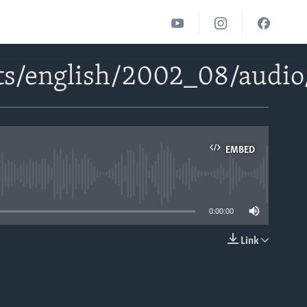
ts/english/2002_08/aud
EMBED
able
0:00:00
Link
EMBED