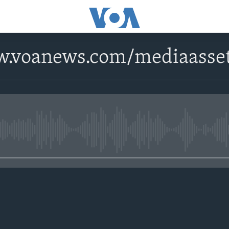
w.voanews.com/mediaasse
No media source currently avail