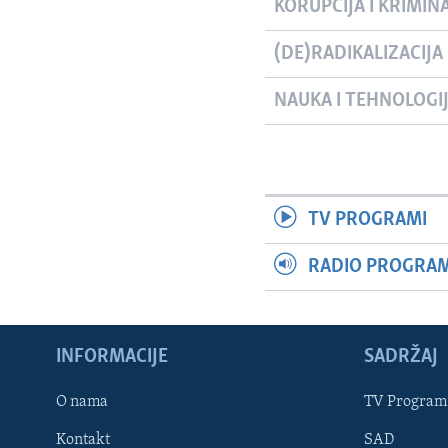
KORUPCIJA I KRIMIN
(DE)RADIKALIZACIJA
NAUKA I TEHNOLOGI
TV PROGRAMI
RADIO PROGRAM 
INFORMACIJE
SADRŽAJ
Learning English
O nama
TV Program
Kontakt
SAD