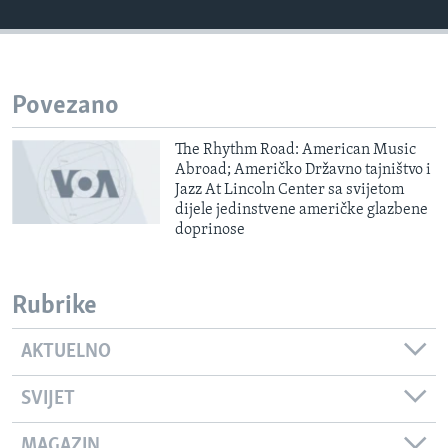
MAGAZIN
O GLASU AMERIKE
Povezano
Learning English
The Rhythm Road: American Music
PRATITE NAS
Abroad; Američko Državno tajništvo i
Jazz At Lincoln Center sa svijetom
dijele jedinstvene američke glazbene
doprinose
Jezici
Rubrike
AKTUELNO
SVIJET
MAGAZIN