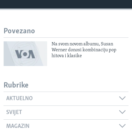
MAGAZIN
O GLASU AMERIKE
Povezano
Learning English
Na svom novom albumu, Susan
PRATITE NAS
Werner donosi kombinaciju pop
hitova i klasike
Jezici
Rubrike
AKTUELNO
SVIJET
MAGAZIN