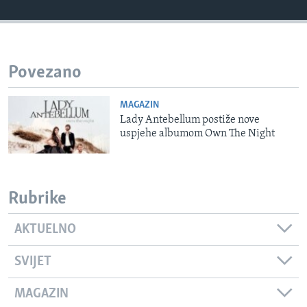
MAGAZIN
O GLASU AMERIKE
Povezano
Learning English
MAGAZIN
PRATITE NAS
Lady Antebellum postiže nove
uspjehe albumom Own The Night
Jezici
Rubrike
AKTUELNO
SVIJET
MAGAZIN