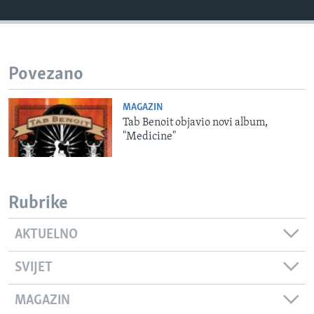
MAGAZIN
O GLASU AMERIKE
Povezano
Learning English
MAGAZIN
PRATITE NAS
Tab Benoit objavio novi album,
"Medicine"
Jezici
Rubrike
AKTUELNO
SVIJET
MAGAZIN