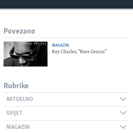
MAGAZIN
O GLASU AMERIKE
Povezano
Learning English
MAGAZIN
PRATITE NAS
Ray Charles, “Rare Genius”
Jezici
Rubrike
AKTUELNO
SVIJET
MAGAZIN