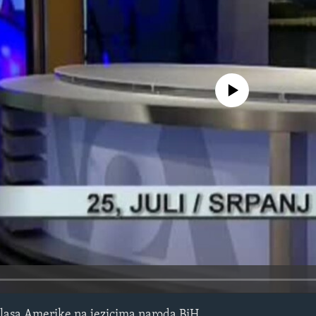
No media source currently avail
lasa Amerike na jezicima naroda BiH