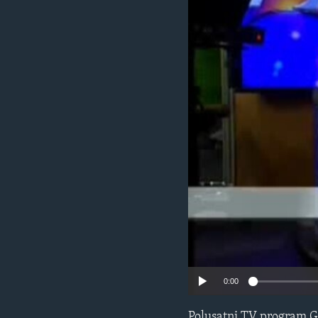
MAGAZIN
O GLASU AMERIKE
0:00
Polusatni TV program G