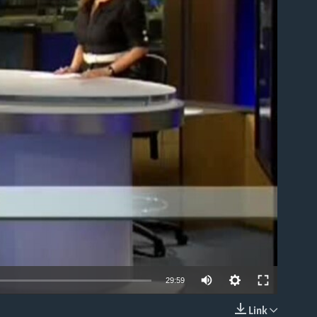
able
29:59
Link