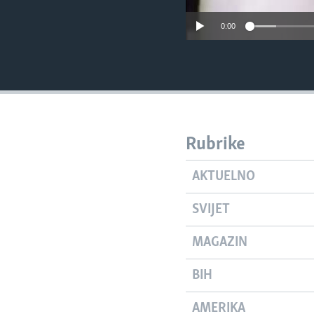
0:00
Rubrike
AKTUELNO
SVIJET
MAGAZIN
BIH
AMERIKA