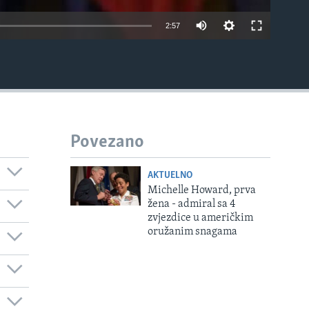
2:57
EMBED
Povezano
AKTUELNO
Michelle Howard, prva
žena - admiral sa 4
zvjezdice u američkim
oružanim snagama