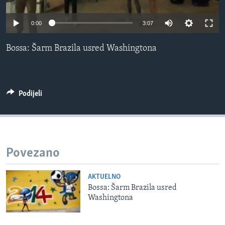
MAGAZIN
0:00
3:07
O GLASU AMERIKE
Bossa: Šarm Brazila usred Washingtona
Learning English
PRATITE NAS
Podijeli
Jezici
Povezano
AKTUELNO
Bossa: Šarm Brazila usred
Washingtona