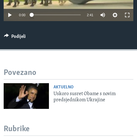
MAGAZIN
0:00
2:41
O GLASU AMERIKE
Learning English
Podijeli
PRATITE NAS
Povezano
Jezici
AKTUELNO
Uskoro susret Obame s novim
predsjednikom Ukrajine
Rubrike