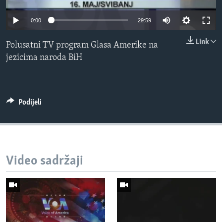
MAGAZIN
0:00
29:59
O GLASU AMERIKE
Link
Polusatni TV program Glasa Amerike na
Learning English
jezicima naroda BiH
PRATITE NAS
Podijeli
Jezici
Video sadržaji