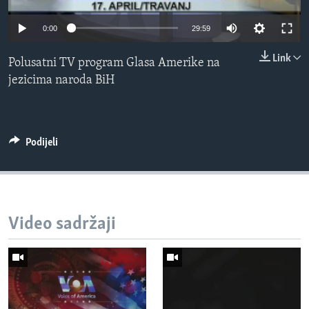
MAGAZIN
0:00
29:59
O GLASU AMERIKE
Link
Polusatni TV program Glasa Amerike na
Learning English
jezicima naroda BiH
PRATITE NAS
Podijeli
Jezici
Video sadržaji