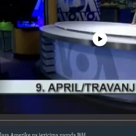
No media source currently avail
lasa Amerike na jezicima naroda BiH