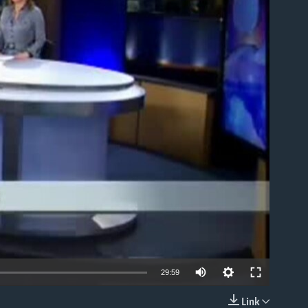
able
29:59
Link