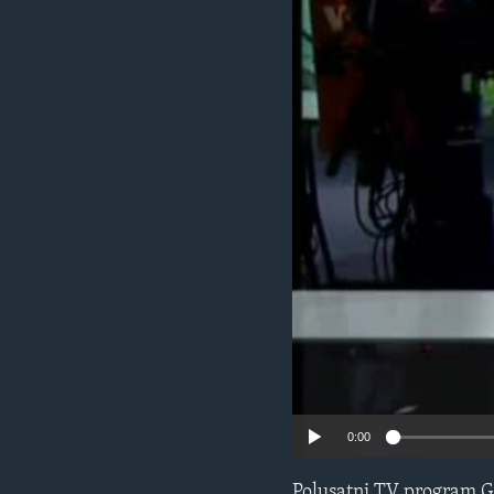
MAGAZIN
O GLASU AMERIKE
0:00
Polusatni TV program G