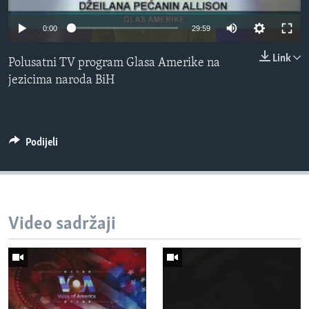
0:00
29:59
Learning English
Link
Polusatni TV program Glasa Amerike na
PRATITE NAS
jezicima naroda BiH
Jezici
Podijeli
Video sadržaji