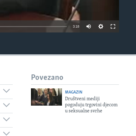
3:18
EMBED
Povezano
MAGAZIN
Društveni mediji
pogoduju trgovini djecom
u seksualne svrhe