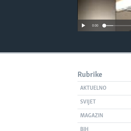
0:00
Rubrike
AKTUELNO
SVIJET
MAGAZIN
BIH