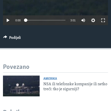
MAGAZIN
O GLASU AMERIKE
0:00
3:01
Learning English
Podijeli
PRATITE NAS
Jezici
Povezano
AMERIKA
NSA ili telefonske kompanije ili netko
treći: tko je sigurniji?