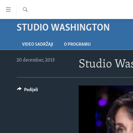
Linkovi
Pređi
na
Pretraživač
STUDIO WASHINGTON
TV PROGRAM
glavni
sadržaj
VIDEO
Pređi
VIDEO SADRŽAJI
O PROGRAMU
FOTOGRAFIJE DANA
na
glavnu
VIJESTI
20 decembar, 2013
Studio Wa
navigaciju
NAUKA I TEHNOLOGIJA
SJEDINJENE AMERIČKE DRŽAVE
Idi
na
SPECIJALNI PROJEKTI
BOSNA I HERCEGOVINA
pretragu
Podijeli
KORUPCIJA
SVIJET
SLOBODA MEDIJA
ŽENSKA STRANA
IZBJEGLIČKA STRANA