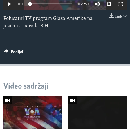
0:00
0:29:59
MAGAZIN
O GLASU AMERIKE
Link
Polusatni TV program Glasa Amerike na
jezicima naroda BiH
Learning English
PRATITE NAS
Podijeli
Jezici
Video sadržaji