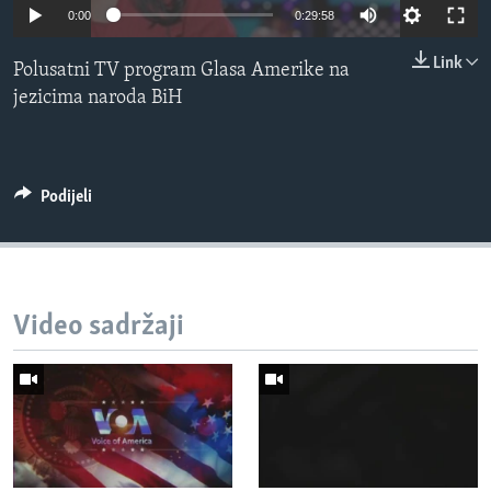
0:00
0:29:58
MAGAZIN
O GLASU AMERIKE
Link
Polusatni TV program Glasa Amerike na
jezicima naroda BiH
Learning English
PRATITE NAS
Podijeli
Jezici
Video sadržaji