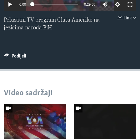
0:00
0:29:58
MAGAZIN
O GLASU AMERIKE
Link
Polusatni TV program Glasa Amerike na
jezicima naroda BiH
Learning English
PRATITE NAS
Podijeli
Jezici
Video sadržaji